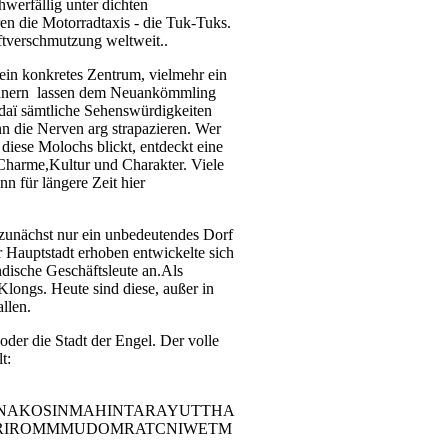
hwerfällig unter dichten
n die Motorradtaxis - die Tuk-Tuks.
ftverschmutzung weltweit..
ein konkretes Zentrum, vielmehr ein
ohnern lassen dem Neuankömmling
daï sämtliche Sehenswürdigkeiten
ann die Nerven arg strapazieren. Wer
 diese Molochs blickt, entdeckt eine
 Charme,Kultur und Charakter. Viele
nn für längere Zeit hier
 zunächst nur ein unbedeutendes Dorf
 Hauptstadt erhoben entwickelte sich
dische Geschäftsleute an.Als
longs. Heute sind diese, außer in
llen.
oder die Stadt der Engel. Der volle
t:
AKOSINMAHINTARAYUTTHA
URIROMMMUDOMRATCNIWETM