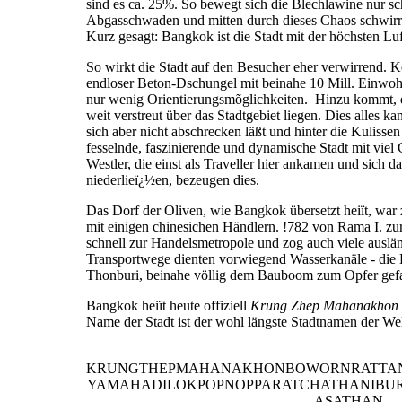
sind es ca. 25%. So bewegt sich die Blechlawine nur sc
Abgasschwaden und mitten durch dieses Chaos schwirre
Kurz gesagt: Bangkok ist die Stadt mit der höchsten Lu
So wirkt die Stadt auf den Besucher eher verwirrend. K
endloser Beton-Dschungel mit beinahe 10 Mill. Einw
nur wenig Orientierungsmõglichkeiten. Hinzu kommt, 
weit verstreut über das Stadtgebiet liegen. Dies alles k
sich aber nicht abschrecken läßt und hinter die Kulissen
fesselnde, faszinierende und dynamische Stadt mit viel
Westler, die einst als Traveller hier ankamen und sich da
niederlieï¿½en, bezeugen dies.
Das Dorf der Oliven, wie Bangkok übersetzt heiït, war
mit einigen chinesichen Händlern. !782 von Rama I. zur
schnell zur Handelsmetropole und zog auch viele auslän
Transportwege dienten vorwiegend Wasserkanäle - die K
Thonburi, beinahe völlig dem Bauboom zum Opfer gefa
Bangkok heiït heute offiziell
Krung Zhep Mahanakhon
Name der Stadt ist der wohl längste Stadtnamen der Wel
KRUNGTHEPMAHANAKHONBOWORNRATTAN
YAMAHADILOKPOPNOPPARATCHATHANIB
ASATHAN