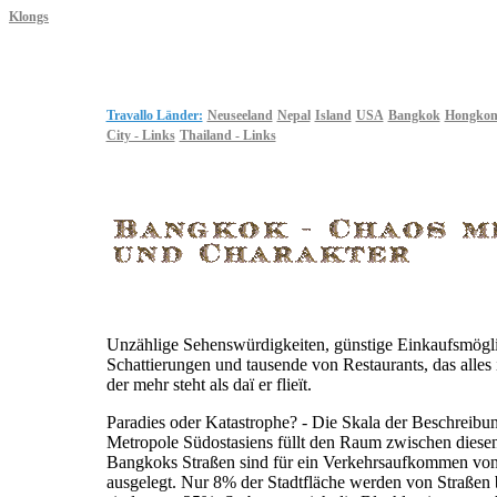
Klongs
Travallo Länder:
Neuseeland
Nepal
Island
USA
Bangkok
Hongkon
City - Links
Thailand - Links
Unzählige Sehenswürdigkeiten, günstige Einkaufsmöglic
Schattierungen und tausende von Restaurants, das alles
der mehr steht als daï er flieït.
Paradies oder Katastrophe? - Die Skala der Beschreibun
Metropole Südostasiens füllt den Raum zwischen diesen
Bangkoks Straßen sind für ein Verkehrsaufkommen von 
ausgelegt. Nur 8% der Stadtfläche werden von Straßen b