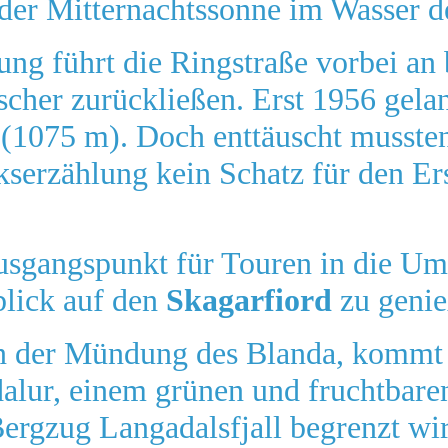
 der Mitternachtssonne im Wasser de
tung führt die Ringstraße vorbei a
scher zurückließen. Erst 1956 gela
(1075 m). Doch enttäuscht musste
lkserzählung kein Schatz für den Er
Ausgangspunkt für Touren in die U
lick auf den
Skagarfiord
zu genie
an der Mündung des Blanda, kommt
alur, einem grünen und fruchtbaren
ergzug Langadalsfjall begrenzt wir