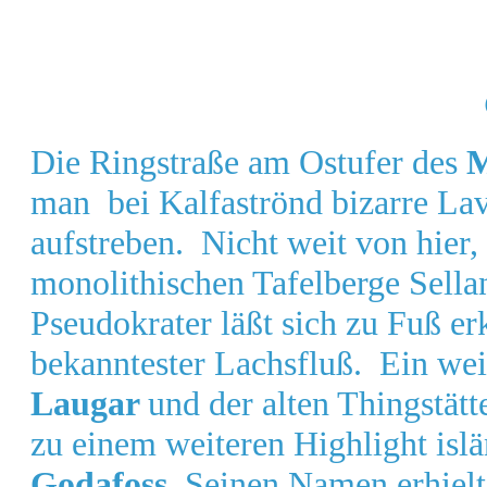
Die Ringstraße am Ostufer des
M
man bei Kalfaströnd bizarre Lav
aufstreben. Nicht weit von hier,
monolithischen Tafelberge Sella
Pseudokrater läßt sich zu Fuß er
bekanntester Lachsfluß. Ein weit
Laugar
und der alten Thingstät
zu einem weiteren Highlight isl
Godafoss
. Seinen Namen erhielt