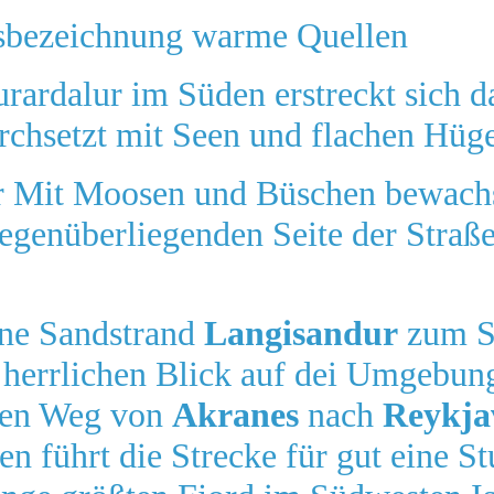
tsbezeichnung warme Quellen
ardalur im Süden erstreckt sich da
urchsetzt mit Seen und flachen Hüge
der Mit Moosen und Büschen bewach
gegenüberliegenden Seite der Straße
ine Sandstrand
Langisandur
zum S
errlichen Blick auf dei Umgebung
sten Weg von
Akranes
nach
Reykja
n führt die Strecke für gut eine S