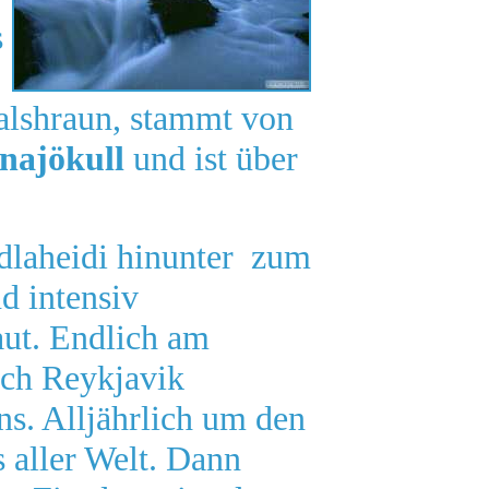
s
alshraun, stammt von
najökull
und ist über
dlaheidi hinunter zum
d intensiv
aut. Endlich am
ach Reykjavik
s. Alljährlich um den
s aller Welt. Dann