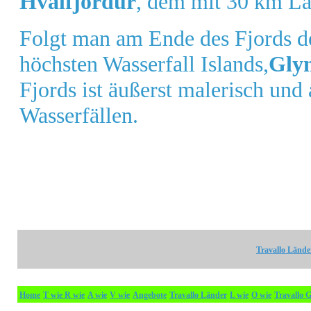
Hvalfjördur
, dem mit 30 km Lä
Folgt man am Ende des Fjords d
höchsten Wasserfall Islands,
Gly
Fjords ist äußerst malerisch un
Wasserfällen.
Travallo Lände
Home
T wie
R wie
A wie
V wie
Angebote
Travallo Länder
L wie
O wie
Travallo G