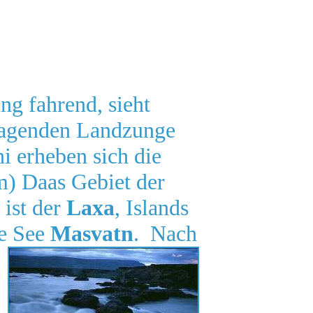
ng fahrend, sieht
 ragenden Landzunge
i erheben sich die
m) Daas Gebiet der
 ist der
Laxa
, Islands
ne See
Masvatn
.
Nach