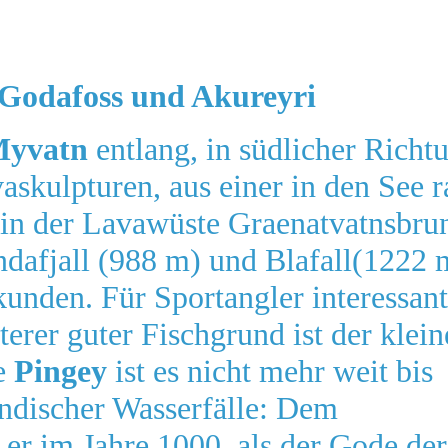
Godafoss und Akureyri
yvatn
entlang, in südlicher Richtu
askulpturen, aus einer in den See
 in der Lavawüste Graenatvatnsbrun
ndafjall (988 m) und Blafall(1222 
kunden. Für Sportangler interessant
erer guter Fischgrund ist der klei
te
Pingey
ist es nicht mehr weit bis
ändischer Wasserfälle: Dem
 er im Jahre 1000, als der Gode der