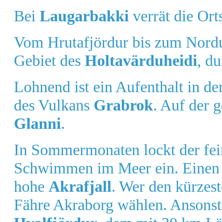
Bei
Laugarbakki
verrät die Or
Vom Hrutafjördur bis zum Nordur
Gebiet des
Holtavärduheidi
, d
Lohnend ist ein Aufenthalt in 
des Vulkans
Grabrok
. Auf der 
Glanni
.
In Sommermonaten lockt der fe
Schwimmen im Meer ein. Einen h
hohe
Akrafjall
. Wer den kürze
Fähre Akraborg wählen. Ansonste