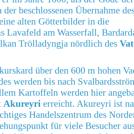
ch der beschlossenen Übernahme de
eine alten Götterbilder in die
s Lavafeld am Wasserfall, Bardard
lkan Trölladyngja nördlich des
Vat
kurskard über den 600 m hohen Va
des werden bis nach Svalbardsströn
allem Kartoffeln werden hier angeb
t
Akureyri
erreicht. Akureyri ist n
ichtiges Handelszentrum des Norden
iehungspunkt für viele Besucher au