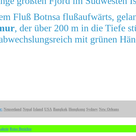
nge größten Fjord im Südwesten Isl
em Fluß Botnsa flußaufwärts, gel
mur
, der über 200 m in die Tiefe st
d abwechslungsreich mit grünen Hä
r:
Neuseeland
Nepal
Island
USA
Bangkok
Hongkong
Sydney
New Orleans
alerie
Reise Berichte