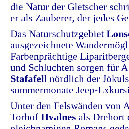
die Natur der Gletscher schr
er als Zauberer, der jedes 
Das Naturschutzgebiet
Lonsö
ausgezeichnete Wandermögli
Farbenprächtige Liparitberg
und Schluchten sorgen für 
Stafafel
l nördlich der Jökul
sommermonate Jeep-Exkursi
Unter den Felswänden von A
Torhof
Hvalnes
als Drehort 
gleichnamigen Romans gedr