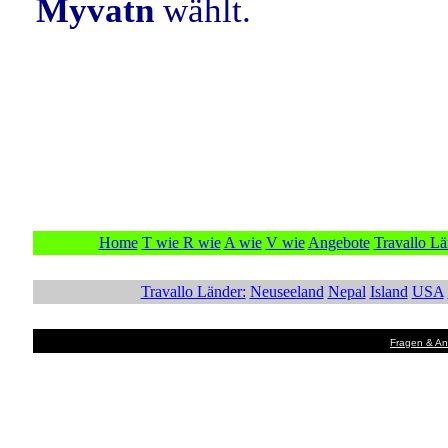
Myvatn
wählt.
Home
T wie
R wie
A wie
V wie
Angebote
Travallo Lä
Travallo Länder:
Neuseeland
Nepal
Island
USA
Fragen & A