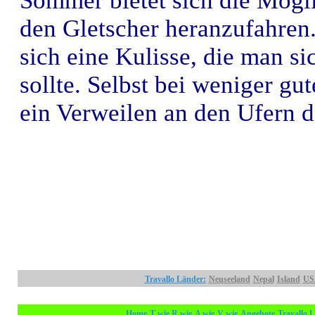
Sommer bietet sich die Mögl
den Gletscher heranzufahren.
sich eine Kulisse, die man si
sollte. Selbst bei weniger g
ein Verweilen an den Ufern d
Travallo Länder:
Neuseeland
Nepal
Island
US
Home
T wie
R wie
A wie
V wie
Angebote
Travallo 