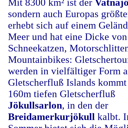
Mit 8300 km² ist der
Vatnajö
sondern auch Europas größter
erhebt sich auf einem Gelän
Meer und hat eine Dicke vo
Schneekatzen, Motorschlitten
Mountainbikes: Gletschertou
werden in vielfältiger Form 
Gletscherfluß Islands kommt
160m tiefen Gletscherfluß
Jökullsarlon
, in den der
Breidamerkurjökull
kalbt. 