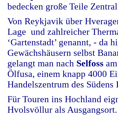
bedecken große Teile Zentral
Von Reykjavik über Hverager
Lage und zahlreicher Therm
‘Gartenstadt’ genannt, - da h
Gewächshäusern selbst Bana
gelangt man nach
Selfoss
am 
Ölfusa, einem knapp 4000 E
Handelszentrum des Südens I
Für Touren ins Hochland eig
Hvolsvöllur als Ausgangsort.