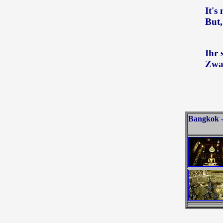
It's
But,
Ihr 
Zwar
Bangkok -