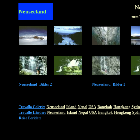
N
Neuseeland
zum V
Neuseeland -Bilder 2
Neuseeland -Bilder 3
Travallo Galerie:
Neuseeland
Island
Nepal
USA
Bangkok
Hongkong
Sydn
Travallo Länder:
Neuseeland
Island
Nepal
USA
Bangkok
Hongkong
Sydn
Reise Berichte