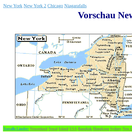
New York
New York 2
Chicago
Niagarafalls
Vorschau Ne
Travallo Länder:
Neuseeland
Nepal
Island
USA
Bangkok
Hongkong
Sydney
New O