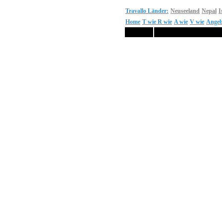
Travallo Länder:
Neuseeland
Nepal
I
Home
T wie
R wie
A wie
V wie
Angeb