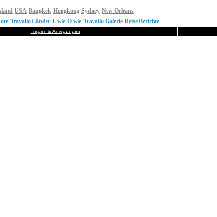
sland
USA
Bangkok
Hongkong
Sydney
New Orleans
ote
Travallo Länder
L wie
O wie
Travallo Galerie
Reise Berichte
Fragen & Anregungen