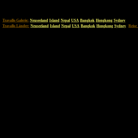
Travallo Galerie:
Neuseeland
Island
Nepal
USA
Bangkok
Hongkong
Sydney
Travallo Länder:
Neuseeland
Island
Nepal
USA
Bangkok
Hongkong
Sydney
Reise 