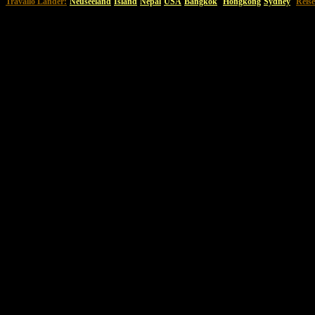
Travallo Länder:
Neuseeland
Island
Nepal
USA
Bangkok
Hongkong
Sydney
Reise