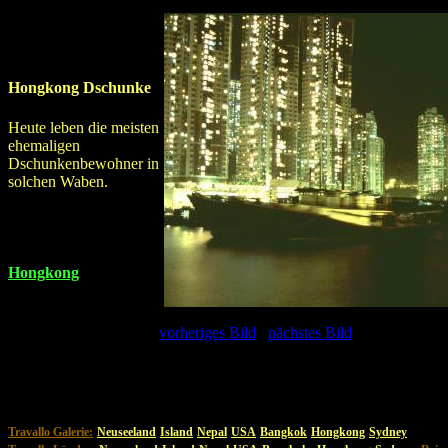
Hongkong Dschunke
Heute leben die meisten
ehemaligen
Dschunkenbewohner in
solchen Waben.
Hongkong
vorheriges Bild
nächstes Bild
Travallo Galerie:
Neuseeland
Island
Nepal
USA
Bangkok
Hongkong
Sydney