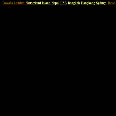
Travallo Länder:
Neuseeland
Island
Nepal
USA
Bangkok
Hongkong
Sydney
Reise 