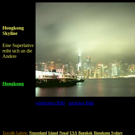
Hongkong
Skyline
Eine Superlative
reiht sich an die
Andere
Hongkong
vorheriges Bild
nächstes Bild
Travallo Galerie:
Neuseeland
Island
Nepal
USA
Bangkok
Hongkong
Sydney