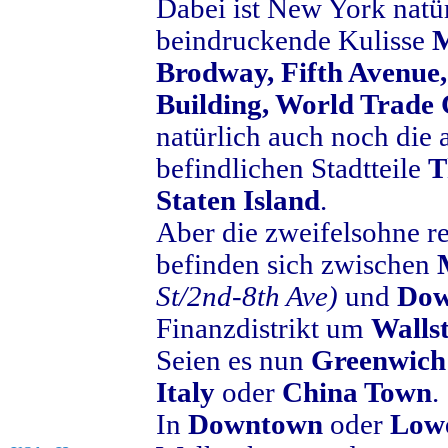
Dabei ist New York natür
beindruckende Kulisse
M
Brodway, Fifth Avenue,
Building, World Trade C
natürlich auch noch die
befindlichen Stadtteile
T
Staten Island
.
Aber die zweifelsohne re
befinden sich zwischen
St/2nd-8th Ave)
und
Dow
Finanzdistrikt um
Wallst
Seien es nun
Greenwic
Italy
oder
China Town
.
In
Downtown
oder
Low