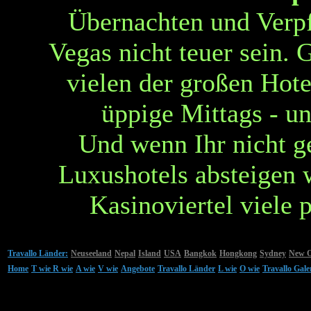
Übernachten und Verp
Vegas nicht teuer sein. 
vielen der großen Hotel
üppige Mittags - u
Und wenn Ihr nicht g
Luxushotels absteigen w
Kasinoviertel viele 
Travallo Länder:
Neuseeland
Nepal
Island
USA
Bangkok
Hongkong
Sydney
New O
Home
T wie
R wie
A wie
V wie
Angebote
Travallo Länder
L wie
O wie
Travallo Gale