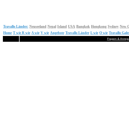
Travallo Länder:
Neuseeland
Nepal
Island
USA
Bangkok
Hongkong
Sydney
New O
Home
T wie
R wie
A wie
V wie
Angebote
Travallo Länder
L wie
O wie
Travallo Gale
Fragen & Anreg