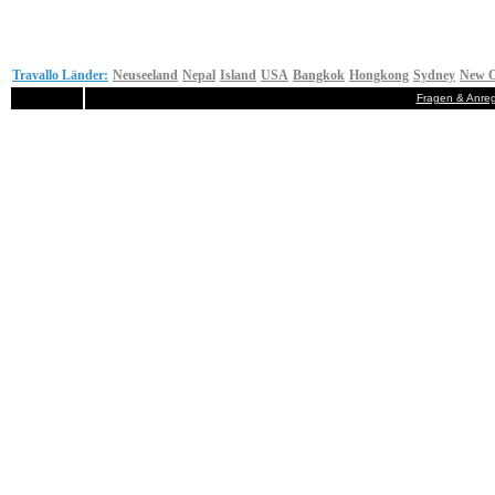
Travallo Länder:
Neuseeland
Nepal
Island
USA
Bangkok
Hongkong
Sydney
New O
Fragen & Anre