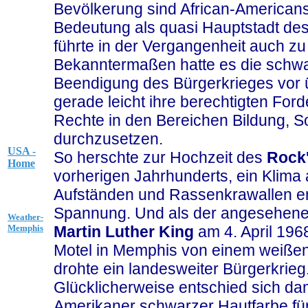
Bevölkerung sind African-Americans.
Bedeutung als quasi Hauptstadt de
führte in der Vergangenheit auch z
Bekanntermaßen hatte es die schw
Beendigung des Bürgerkrieges vor ü
gerade leicht ihre berechtigten For
Rechte in den Bereichen Bildung, So
durchzusetzen.
USA -
So herschte zur Hochzeit des
Rock'
Home
vorherigen Jahrhunderts, ein Klima 
Aufständen und Rassenkrawallen ent
Spannung. Und als der angesehene
Weather-
Martin Luther King
am 4. April 1968
Memphis
Motel in Memphis von einem weißen
drohte ein landesweiter Bürgerkrieg
Glücklicherweise entschied sich da
Amerikaner schwarzer Hautfarbe für